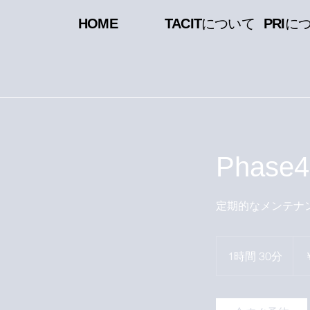
​HOME
​TACIT
について
​PRI
に
Phase4
定期的なメンテナ
15,0
円
1時間 30分
1
時
3
0