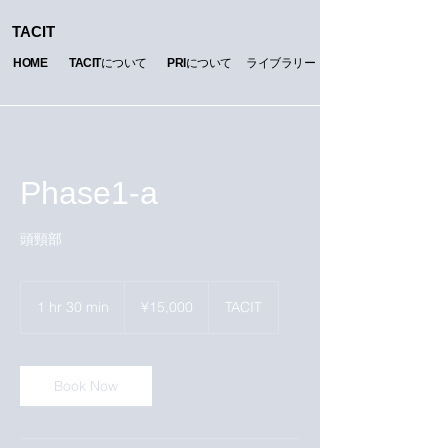
TACIT
​HOME
​TACIT
について
​PRI
について
​ライブラリー
Phase1-a
頭頸部
15,000
Japanese
1 hr 30 min
1
¥15,000
TACIT
yen
h
3
0
m
Book Now
i
n